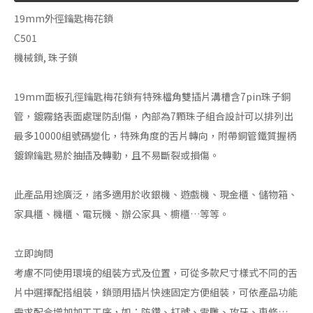
19mm外徑鑰匙梅花鎖
C501
機械鎖, 珠子鎖
19mm面板孔徑鑰匙梅花鎖有特殊檔角雙插片溝槽含7pin珠子銅
管，鍍霧鉻表面處理防刮傷，內部為7顆珠子組合設計可以排列出
最多10000組號碼變化，特殊角度的舌片轉向，附帶銅管鐵質握柄
鍍鎳鑰匙易於抽插及轉動，且不易斷裂或損傷。
此產品用途廣泛，諸多適用於收銀機、遊戲機、現金櫃、儲物箱、
家具櫃、機櫃、電玩機、辦公家具、櫥櫃…等等。
立即詢問
考慮不同使用環境的組裝方式及位置，可從多款尺寸樣式不同的舌
片中選擇配搭組裝，鎖頭用插片快速固定方便組裝，可依產品功能
需求配合增加加工工序，如：防鑽、打號、雷雕、攻牙、車修…