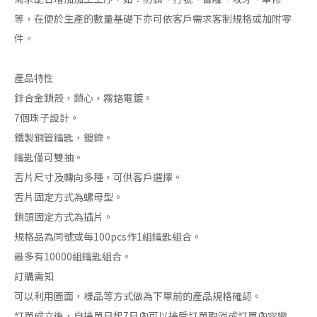
等，在便於生產的數量基礎下亦可依客戶需求客制規格或加附零
件。
產品特性
鋅合金鎖殼，鎖心，霧鉻電鍍。
7個珠子設計。
鐵製銅管鑰匙，鍍鎳。
鑰匙僅可雙抽。
舌片尺寸及轉向多種，可供客戶選擇。
舌片固定方式為螺母型。
鎖頭固定方式為插片。
規格品為同號或每100pcs作1組鑰匙組合。
最多有10000組鑰匙組合。
訂購需知
可以利用圖面，樣品等方式做為下單前的產品規格確認。
訂單成立後，自接單日起7日內可以接受訂單取消或訂單內容變