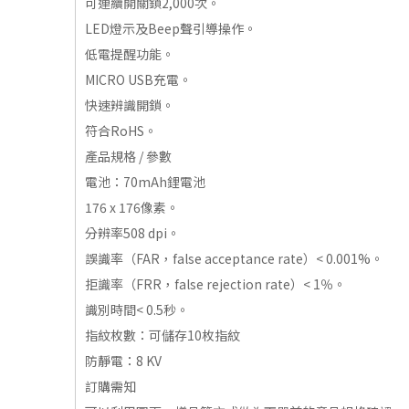
可連續開關鎖2,000次。
LED燈示及Beep聲引導操作。
低電提醒功能。
MICRO USB充電。
快速辨識開鎖。
符合RoHS。
產品規格 / 參數
電池：70mAh鋰電池
176 x 176像素。
分辨率508 dpi。
誤識率（FAR，false acceptance rate）< 0.001%。
拒識率（FRR，false rejection rate）< 1％。
識別時間< 0.5秒。
指紋枚數：可儲存10枚指紋
防靜電：8 KV
訂購需知