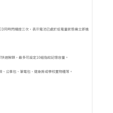
LED同時閃橘燈三次，表示電池已處於低電量狀態需立即進
可快速解鎖，最多可設定10組指紋記憶容量。
袋、公事包、筆電包、健身房或學校置物櫃等。