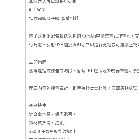
無鑰匙式可自設指紋掛鎖
# IT806F
指紋辨識電子鎖, 智能掛鎖
電子式掛鎖配備較低功耗的70mAh容量充電式鋰電池，完
行充電。使用USB連接線即可立即進行充電並可繼續正常
立即詢問
無論是指紋註冊或清除，皆有LED燈示及蜂鳴器聲響給予
產品內置防靜電設計，鎖體為鋅合金材質，表面鍍鉻處理
產品特性
鋅合金本體，鍍黑電著。
鐵材質掛鈎，鉻鍍。
360度任意角度指紋識別。