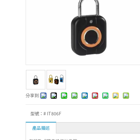
分享到:
型號：
# IT806F
產品描述