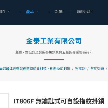
我們
產品
新聞
聯絡我們
金泰工業有限公司
金泰 - 為設計及製造各類鎖具與五金的專業製造商。
品的最佳選擇製造商並結合科技、創新及便利性
/
智能鎖
/
智能掛鎖
/
IT806F 無鑰匙式可自設指紋掛鎖