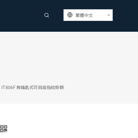
繁體中文
IT806F 無鑰匙式可自設指紋掛鎖