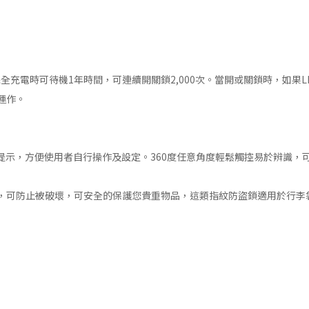
全充電時可待機1年時間，可連續開關鎖2,000次。當開或關鎖時，如果
運作。
提示，方便使用者自行操作及設定。360度任意角度輕鬆觸控易於辨識，
，可防止被破壞，可安全的保護您貴重物品，這類指紋防盜鎖適用於行李